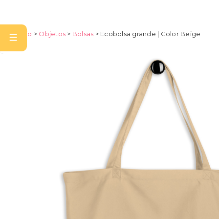
↓
Saltar
al
contenido
Navegación
principal
Inicio
>
Objetos
>
Bolsas
> Ecobolsa grande | Color Beige
principal
MENÚ