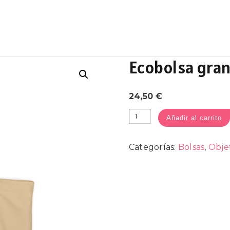
Ecobolsa gran
24,50
€
Ecobolsa
grande
Añadir al carrito
|
Color
Beige
cantidad
Categorías:
Bolsas
,
Obje