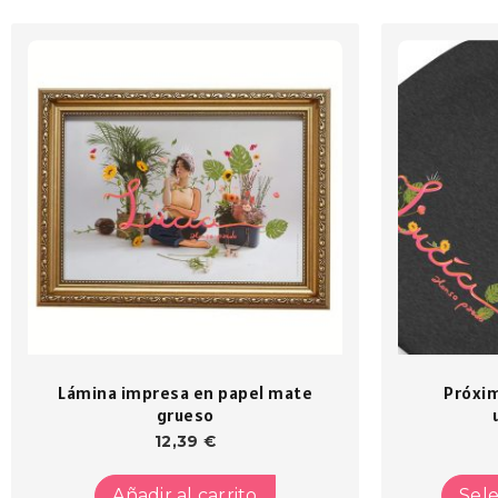
Lámina impresa en papel mate
Próxi
grueso
12,39
€
Añadir al carrito
Sele