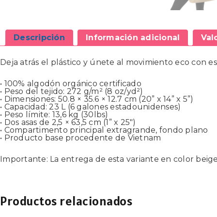
Descripción
Información adicional
Val
Deja atrás el plástico y únete al movimiento eco con e
• 100% algodón orgánico certificado
• Peso del tejido: 272 g/m² (8 oz/yd²)
• Dimensiones: 50.8 × 35.6 × 12.7 cm (20” x 14” x 5”)
• Capacidad: 23 L (6 galones estadounidenses)
• Peso límite: 13,6 kg (30lbs)
• Dos asas de 2,5 × 63,5 cm (1” x 25″)
• Compartimento principal extragrande, fondo plano
• Producto base procedente de Vietnam
Importante: La entrega de esta variante en color beig
Productos relacionados