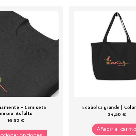
mamente – Camiseta
Ecobolsa grande | Colo
unisex, Asfalto
24,50
€
16,52
€
Este
Añadir al carrit
producto
ccionar opciones