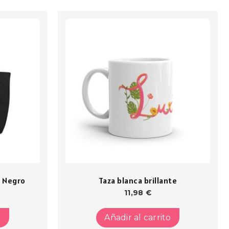
r Negro
Taza blanca brillante
11,98
€
o
Añadir al carrito